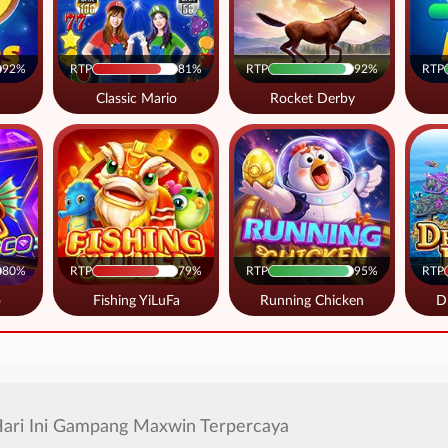
92%
RTP
81%
RTP
92%
RTP
Classic Mario
Rocket Derby
80%
RTP
79%
RTP
95%
RTP
o
Fishing YiLuFa
Running Chicken
Dr
 Hari Ini Gampang Maxwin Terpercaya