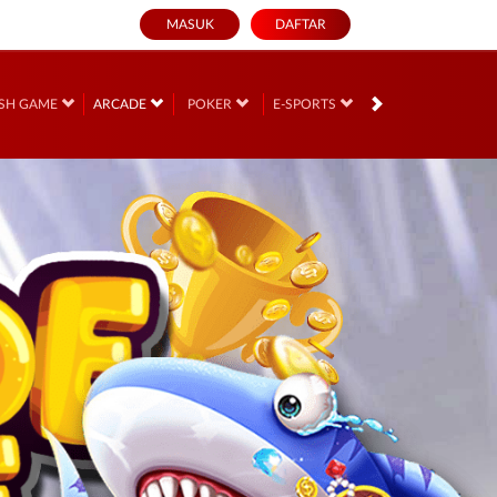
MASUK
DAFTAR
SH GAME
ARCADE
POKER
E-SPORTS
SABUNG AYAM