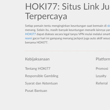
HOKI77: Situs Link J
Terpercaya
Setiap pemain tentu menginginkan keuntungan saat bermain di
sl
menang. Selain itu, masih banyak keuntungan menarik lainnya yang
HOKI77
dapat diakses secara legal tanpa VPN mulai melalui smar
resmi
gacor hari ini gampang menang jackpot juga auto aktif sesu
bersama HOKI77.
Kebijaksanaan
Platfor
Tentang HOKI77
Promosi
Responsible Gambling
Loyalty
Syarat dan Ketentuan
Referral
Pusat Bantuan