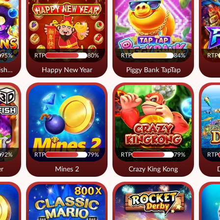
95%
RTP
80%
RTP
84%
RTP
Shade Dragons Fishing
Happy New Year
Piggy Bank TapTap
92%
RTP
79%
RTP
79%
RTP
r
Mines 2
Crazy King Kong