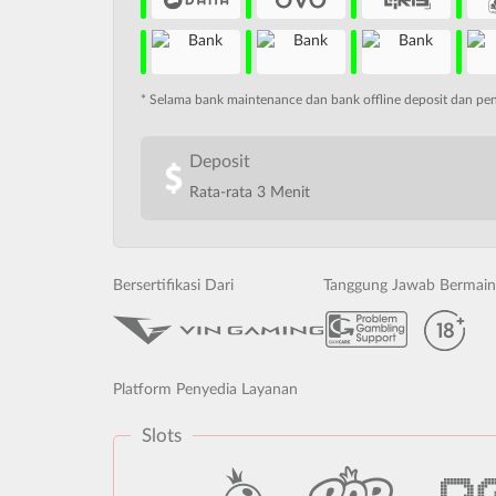
* Selama bank maintenance dan bank offline deposit dan pen
Deposit
Rata-rata 3 Menit
Bersertifikasi Dari
Tanggung Jawab Bermain
Platform Penyedia Layanan
Slots