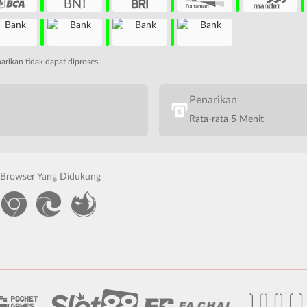
arikan tidak dapat diproses
Penarikan
Rata-rata 5 Menit
Browser Yang Didukung