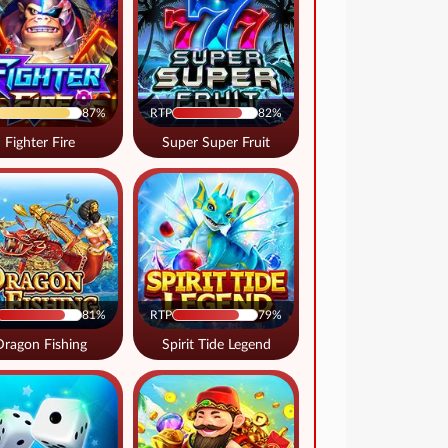
87%
RTP
82%
Fighter Fire
Super Super Fruit
81%
RTP
79%
Dragon Fishing
Spirit Tide Legend