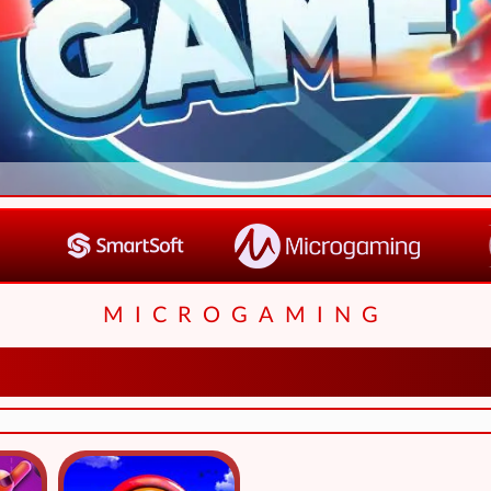
MICROGAMING