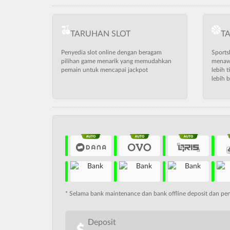
TARUHAN SLOT
T
Penyedia slot online dengan beragam
Sports
pilihan game menarik yang memudahkan
menawa
pemain untuk mencapai jackpot
lebih 
lebih 
* Selama bank maintenance dan bank offline deposit dan pen
Deposit