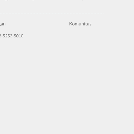
gan
Komunitas
8-5253-5010