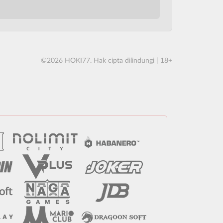
©2026 HOKI77. Hak cipta dilindungi | 18+