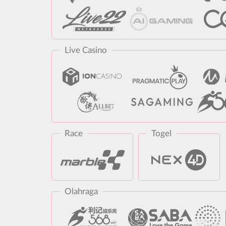
Live Casino
Race
Togel
Olahraga