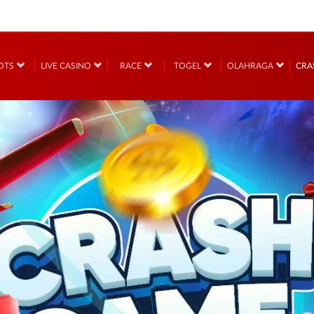
OTS
LIVE CASINO
RACE
TOGEL
OLAHRAGA
CRA