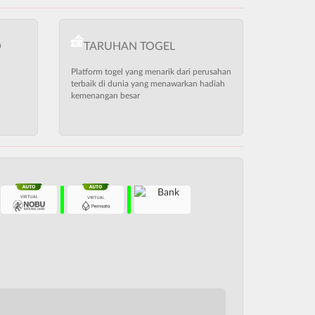
O
TARUHAN TOGEL
Platform togel yang menarik dari perusahan
terbaik di dunia yang menawarkan hadiah
kemenangan besar