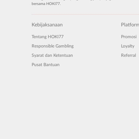
bersama HOKI77.
Kebijaksanaan
Platfor
Tentang HOKI77
Promosi
Responsible Gambling
Loyalty
Syarat dan Ketentuan
Referral
Pusat Bantuan