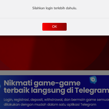
Silahkan login terlebih dahulu.
OK