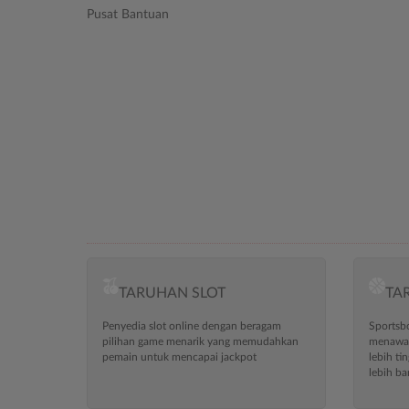
Pusat Bantuan
TARUHAN SLOT
TA
Penyedia slot online dengan beragam
Sportsb
pilihan game menarik yang memudahkan
menawar
pemain untuk mencapai jackpot
lebih ti
lebih b