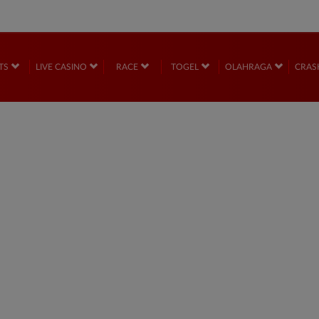
TS
LIVE CASINO
RACE
TOGEL
OLAHRAGA
CRAS