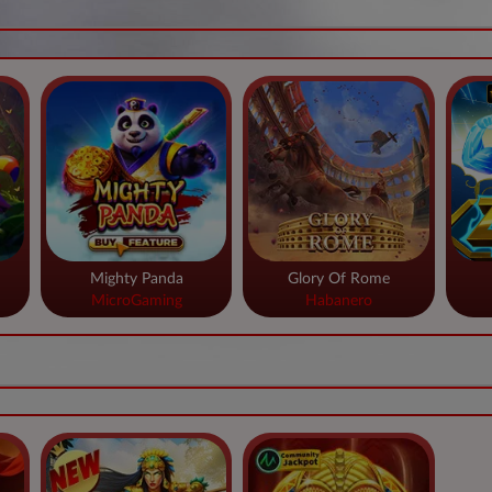
Mighty Panda
Glory Of Rome
MicroGaming
Habanero