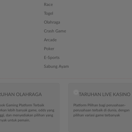
Race
Togel
Olahraga
Crash Game
Arcade
Poker
E-Sports
Sabung Ayam
RUHAN OLAHRAGA
TARUHAN LIVE KASINO
ook Gaming Platform Terbaik
Platform Pilihan bagi perusahaan-
kan lebih banyak game, odds yang
perusahaan terbaik di dunia, dengan
nggi, dan menyediakan pilihan yang
pilihan variasi game terbanyak
anyak untuk pemain.