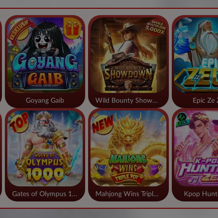
Goyang Gaib
Wild Bounty Showdown
Epic Ze
Gates of Olympus 1000
Mahjong Wins Triple Pot
Kpop Hunt