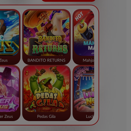
 Zeus
BANDITO RETURNS
Mahjong Magic
er Zeus
Pedas Gila
Lucky Neko
C