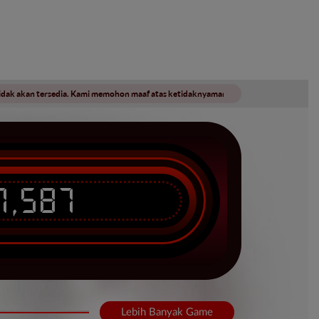
kan tersedia. Kami memohon maaf atas ketidaknyamanan yang mungkin ditimbulkan.
7,587
Lebih Banyak Game