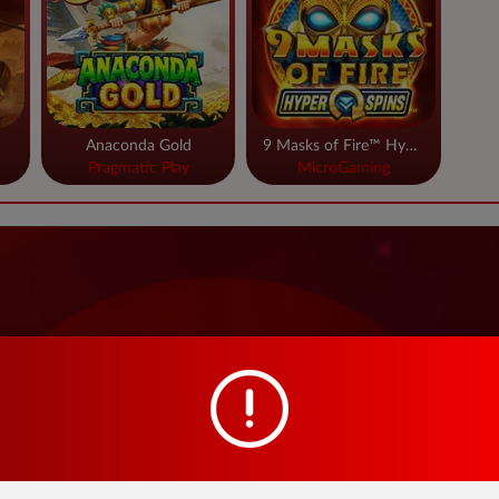
Anaconda Gold
9 Masks of Fire™ HyperSpins™
Pragmatic Play
MicroGaming