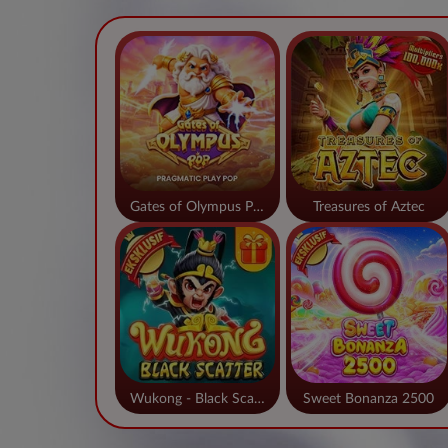
Gates of Olympus POP
Treasures of Aztec
Wukong - Black Scatter
Sweet Bonanza 2500