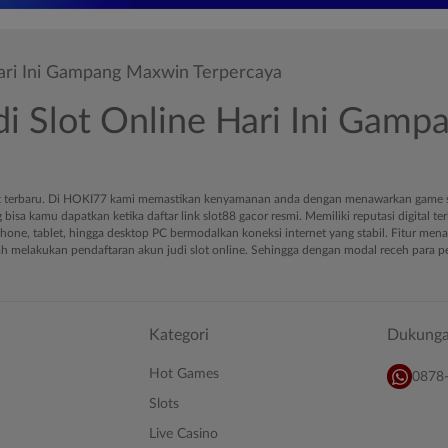
Hari Ini Gampang Maxwin Terpercaya
di Slot Online Hari Ini Gam
t
terbaru. Di HOKI77 kami memastikan kenyamanan anda dengan menawarkan game slo
bisa kamu dapatkan ketika daftar link slot88 gacor resmi. Memiliki reputasi digital 
phone, tablet, hingga desktop PC bermodalkan koneksi internet yang stabil. Fitur me
ah melakukan pendaftaran akun judi slot online. Sehingga dengan modal receh para pe
Kategori
Dukung
Hot Games
0878
Slots
Live Casino