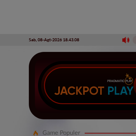
Sab, 08-Agt-2026 18.43.08
Pemeliharaan Terjadwal: PP Virtual Sports pada 30-Jun-2026 dari 15.00.00 s
JACKPOT
PLAY
Game Populer