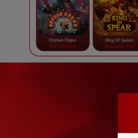
Orphan Organ
King Of Spears
MicroGaming
Pragmatic Play