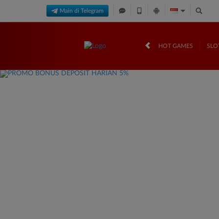
Main di Telegram
HOT GAMES
SLO